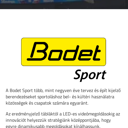
A Bodet Sport több, mint negyven éve tervez és épít kijelző
berendezéseket sportoláshoz bel- és kültéri használatra
közösségek és csapatok számára egyaránt.
Az eredményjelző tábláktól a LED-es videómegoldásokig az
innovációt helyezzük stratégiánk középpontjába, hogy
egyre dinamikusabb megoldásokat kínálhassunk.