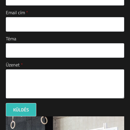
Email cím
*
Téma
Üzenet
*
KÜLDÉS